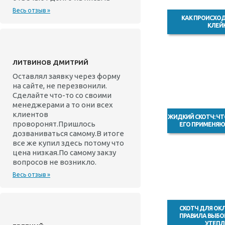
Весь отзыв »
КАК ПРОИСХО
КЛЕЙ
ЛИТВИНОВ ДМИТРИЙ
Оставлял заявку через форму
на сайте, не перезвонили.
Сделайте что-то со своими
менеджерами а то они всех
клиентов
ЖИДКИЙ СКОТЧ: ЧТ
проворонят.Пришлось
ЕГО ПРИМЕНЯЮ
дозваниваться самому.В итоге
все же купил здесь потому что
цена низкая.По самому закзу
вопросов не возникло.
Весь отзыв »
СКОТЧ ДЛЯ ОКЛ
ПРАВИЛА ВЫБО
УТЕПЛ