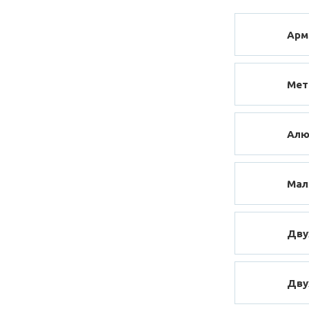
Арм
Мет
Алю
Мал
Дву
Дву