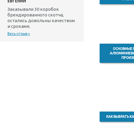
ЕВГЕНИЙ
Заказывали 30 коробок
брендированного скотча,
остались довольны качеством
и сроками.
Весь отзыв »
ОСНОВНЫЕ 
АЛЮМИНИЕВО
ПРОИЗ
КАК ВЫБРАТЬ К