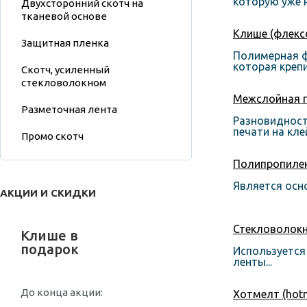
которую уже н
Двухсторонний скотч на
тканевой основе
Клише (флекс
Защитная пленка
Полимерная ф
которая крепи
Скотч, усиленный
стекловолокном
Межслойная п
Разметочная лента
Разновидност
печати на клей
Промо скотч
Полипропиле
Является осно
АКЦИИ И СКИДКИ
Стекловолок
Клише в
подарок
Используется
ленты...
До конца акции:
Хотмелт (hotm