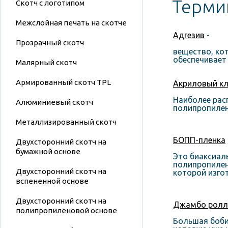
Терми
Скотч с логотипом
Межслойная печать на скотче
Адгезив
-
Прозрачный скотч
вещество, кот
обеспечивает 
Малярный скотч
Армированный скотч TPL
Акриловый кл
Наиболее рас
Алюминиевый скотч
полипропилено
Металлизированный скотч
БОПП-пленка
Двухсторонний скотч на
бумажной основе
Это биаксиал
полипропилен
Двухсторонний скотч на
которой изго
вспененной основе
Двухсторонний скотч на
Джамбо ролл 
полипропиленовой основе
Большая боби