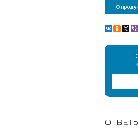
О проду
н
ОТВЕТ