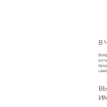
В 
Вопр
кото
прод
само
ВЫ
ИМ