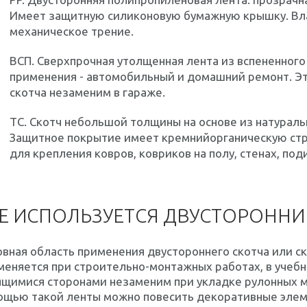
Имеет защитную силиконовую бумажную крышку. Вл
механическое трение.
ВСП.
Сверхпрочная утолщенная лента из вспененного
применения - автомобильный и домашний ремонт. Эт
скотча незаменим в гараже.
TC.
Скотч небольшой толщины на основе из натуральн
Защитное покрытие имеет кремнийорганическую стру
для крепления ковров, ковриков на полу, стенах, под
Е ИСПОЛЬЗУЕТСЯ ДВУСТОРОННИ
вная область применения двустороннего скотча или с
еняется при строительно-монтажных работах, в учебны
щимися сторонами незаменим при укладке рулонных м
ощью такой ленты можно повесить декоративные элеме