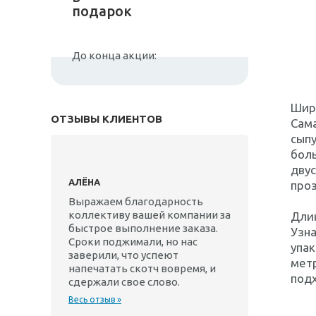
подарок
До конца акции:
Шир
ОТЗЫВЫ КЛИЕНТОВ
Сама
сыпу
бол
двус
АЛЁНА
про
Выражаем благодарность
коллективу вашей компании за
Дли
быстрое выполнение заказа.
Узн
Сроки поджимали, но нас
упак
заверили, что успеют
метр
напечатать скотч вовремя, и
подх
сдержали свое слово.
Весь отзыв »