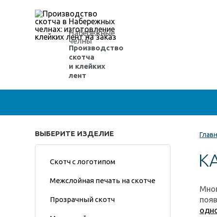
Набережные
челны
Производство
скотча
и клейких
лент
ВЫБЕРИТЕ ИЗДЕЛИЕ
Глав
К
Скотч с логотипом
Межслойная печать на скотче
Мног
появ
Прозрачный скотч
одн