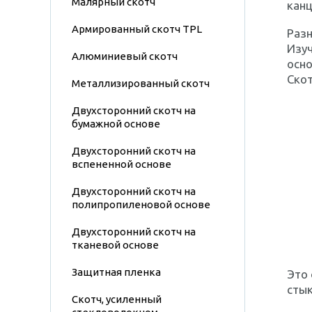
Малярный скотч
канц
Армированный скотч TPL
Разн
Изуч
Алюминиевый скотч
осно
Скот
Металлизированный скотч
Двухсторонний скотч на
бумажной основе
Двухсторонний скотч на
вспененной основе
Двухсторонний скотч на
полипропиленовой основе
Двухсторонний скотч на
тканевой основе
Защитная пленка
Это 
стык
Скотч, усиленный