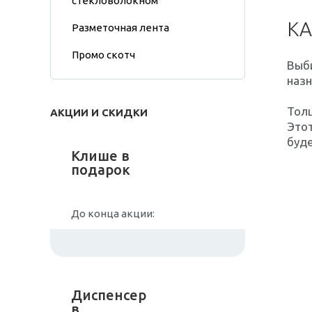
стекловолокном
КА
Разметочная лента
Промо скотч
Выби
назн
Тол
АКЦИИ И СКИДКИ
Этот
буде
Клише в
подарок
До конца акции:
Диспенсер
в