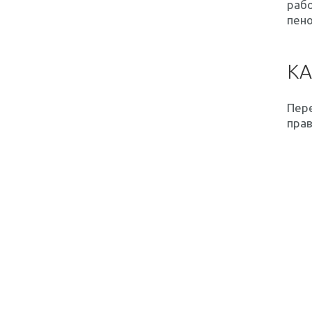
рабо
пен
КА
Пере
прав