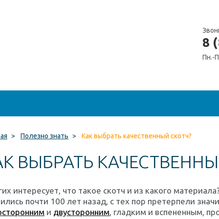
Звон
8 
Пн.-П
ная
>
Полезно знать
>
Как выбрать качественный скотч?
АК ВЫБРАТЬ КАЧЕСТВЕННЫ
их интересует, что такое скотч и из какого материала
ились почти 100 лет назад, с тех пор претерпели зна
осторонним
и
двусторонним
, гладким и вспененным, п