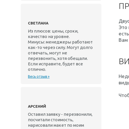
ПР
Дву
СВЕТЛАНА
Это 
Из плюсов: цены, сроки,
есть
качество на уровне.
Вам 
Минусы: менеджеры работают
как-то через силу. Могут долго
отвечать, могут не
перезвонить, хотя обещали.
ВИ
Если исправите, будет все
отлично.
Недо
Весь отзыв »
виды
Чтоб
АРСЕНИЙ
Оставил заявку - перезвонили,
посчитали стоимость,
нарисовали макет по моим