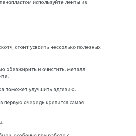
 пенопластом используйте ленты из
скотч, стоит усвоить несколько полезных
мо обезжирить и очистить, металл
ите.
ов поможет улучшить адгезию.
 в первую очередь крепится самая
ы.
мен, особенно при работе с