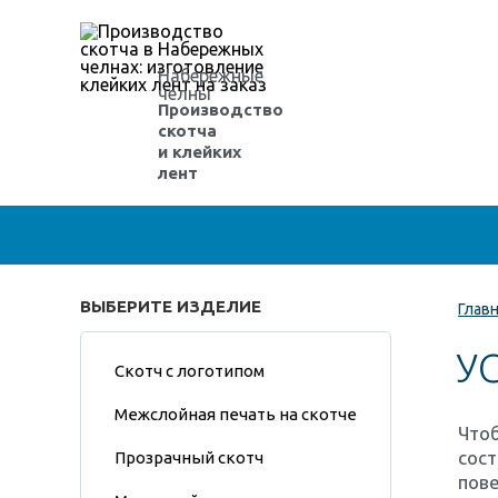
Набережные
челны
Производство
скотча
и клейких
лент
ВЫБЕРИТЕ ИЗДЕЛИЕ
Глав
У
Скотч с логотипом
Межслойная печать на скотче
Что
сост
Прозрачный скотч
пове