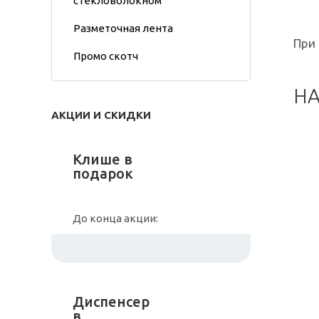
стекловолокном
Разметочная лента
При 
Промо скотч
НА
АКЦИИ И СКИДКИ
Клише в
подарок
До конца акции:
Диспенсер
в