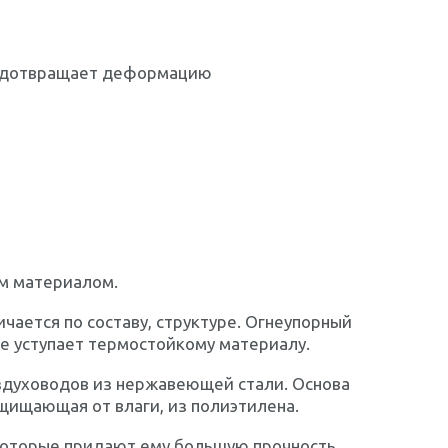
редотвращает деформацию
м материалом.
чается по составу, структуре. Огнеупорный
не уступает термостойкому материалу.
здуховодов из нержавеющей стали. Основа
щищающая от влаги, из полиэтилена.
которые придают ему большую прочность