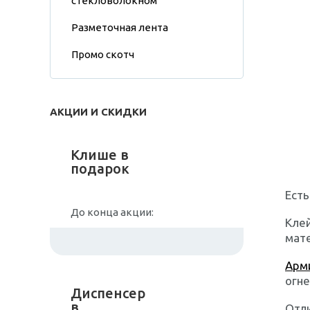
стекловолокном
Разметочная лента
Промо скотч
АКЦИИ И СКИДКИ
Клише в
подарок
Ест
До конца акции:
Клей
мате
Арм
огне
Диспенсер
в
Отл