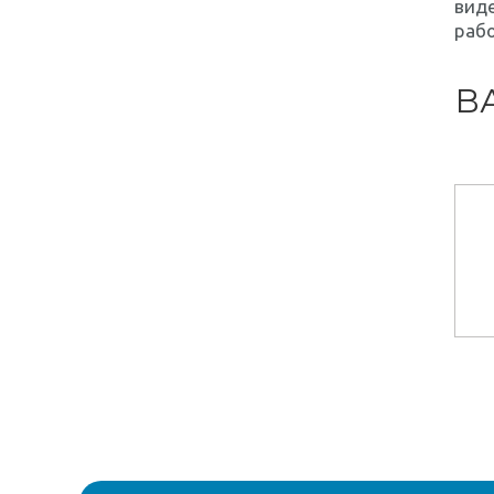
виде
рабо
В