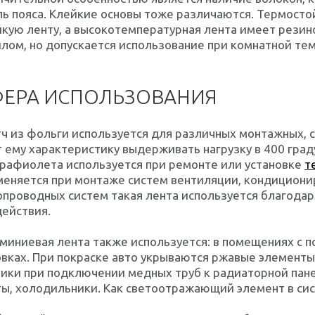
ь пояса. Клейкие основы тоже различаются. Термосто
кую ленту, а высокотемпературная лента имеет резино
лом, но допускается использование при комнатной те
ФЕРА ИСПОЛЬЗОВАНИЯ
ч из фольги используется для различных монтажных, 
 ему характеристику выдерживать нагрузку в 400 град
трафиолета используется при ремонте или установке
т
еняется при монтаже систем вентиляции, кондициони
проводных систем такая лента используется благода
ействия.
иниевая лента также используется: в помещениях с по
вках. При покраске авто укрываются ржавые элементы
ики при подключении медных труб к радиаторной пане
ы, холодильники. Как светоотражающий элемент в сис