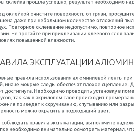
ы склейка прошла успешно, результат необходимо над
д оклейкой очистите поверхность от грязи, просушите
ушена даже при небольшом количестве отложений пыли
ух. Повторное склеивание недопустимо, повторное ис
зии. Не трогайте при приклеивании клеевого слоя пал
ловиях повышенной влажности.
АВИЛА ЭКСПЛУАТАЦИИ АЛЮМИН
овные правила использования алюминиевой ленты при 
й, иначе мокрые следы обеспечат плохое сцепление. Д
т достигнута. Необходимо проводить установку в поме
усов, так как в акриловом слое происходит промерзан
жение приведет к скручиванию, спутыванию или разры
рхность можно окрасить в подходящий цвет.
 соблюдать правила эксплуатации, вы получите надеж
упке необходимо внимательно осмотреть материал, ч