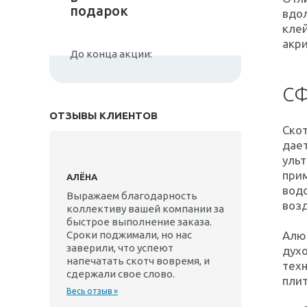
подарок
вдол
клей
акри
До конца акции:
С
ОТЗЫВЫ КЛИЕНТОВ
Скот
дает
уль
прим
АЛЁНА
водо
Выражаем благодарность
возд
коллективу вашей компании за
быстрое выполнение заказа.
Сроки поджимали, но нас
Алюм
заверили, что успеют
духо
напечатать скотч вовремя, и
техн
сдержали свое слово.
плит
Весь отзыв »