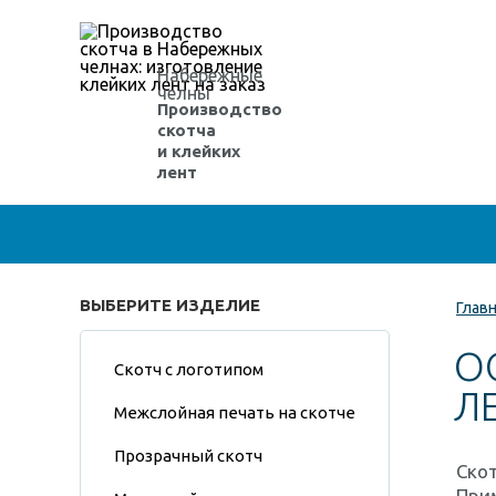
Набережные
челны
Производство
скотча
и клейких
лент
ВЫБЕРИТЕ ИЗДЕЛИЕ
Глав
О
Скотч с логотипом
Л
Межслойная печать на скотче
Прозрачный скотч
Скот
При