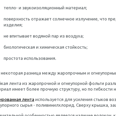
тепло- и звукоизоляционный материал;
поверхность отражает солнечное излучение, что п
изделия;
не впитывает водяной пар из воздуха;
биологическая и химическая стойкость;
простота использования.
ь некоторая разница между жаропрочным и огнеупорны
кая лента из жаропрочной и огнеупорной фольги разли
риал имеет более прочную структуру, но по гибкости 
ированная лента
используется для усиления стыков во
упорного сырья - поливинилхлорид. Сверху крышка, за
ичительной особенностью является наличие волокон, 