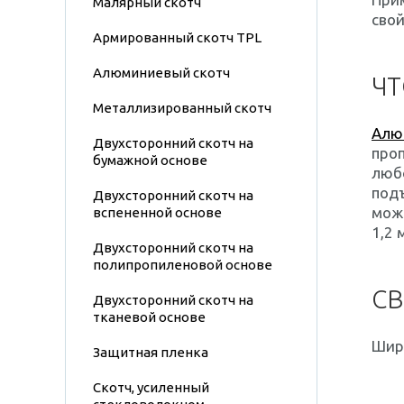
Малярный скотч
свой
Армированный скотч TPL
Алюминиевый скотч
ЧТ
Металлизированный скотч
Алю
Двухсторонний скотч на
проп
бумажной основе
любо
подъ
Двухсторонний скотч на
може
вспененной основе
1,2 
Двухсторонний скотч на
полипропиленовой основе
СВ
Двухсторонний скотч на
тканевой основе
Шир
Защитная пленка
Скотч, усиленный