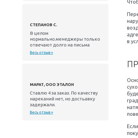
Чтоб
Пере
нар
СТЕПАНОВ С.
возд
В целом
адге
нормально.менеджеры только
в ус
отвечают долго на письма
Весь отзыв »
ПР
Осн
МАРАТ, ООО ЭТАЛОН
сухо
Ставлю 4 за заказ. По качеству
буде
нареканий нет, но достьавку
град
задержали.
натя
Весь отзыв »
пове
Если
пок