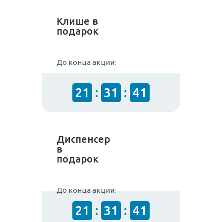
Клише в
подарок
До конца акции:
21
:
31
:
41
Диспенсер
в
подарок
До конца акции:
21
:
31
:
41