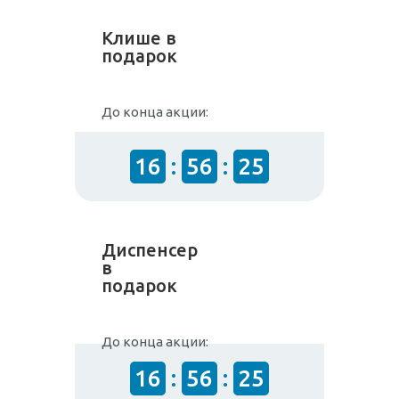
Клише в
подарок
До конца акции:
16
:
56
:
25
Диспенсер
в
подарок
До конца акции:
16
:
56
:
25